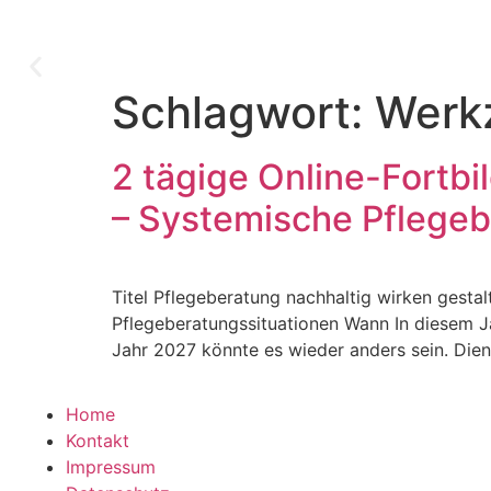
Schlagwort:
Werk
Für Pflegeberater
2 tägige Online-Fortbi
Weitere Informationen zum Thema
– Systemische Pflege
Systemische Pflegeberatung
Titel Pflegeberatung nachhaltig wirken gesta
mehr Informationen
Pflegeberatungssituationen Wann In diesem Ja
Jahr 2027 könnte es wieder anders sein. Die
Home
Kontakt
Impressum